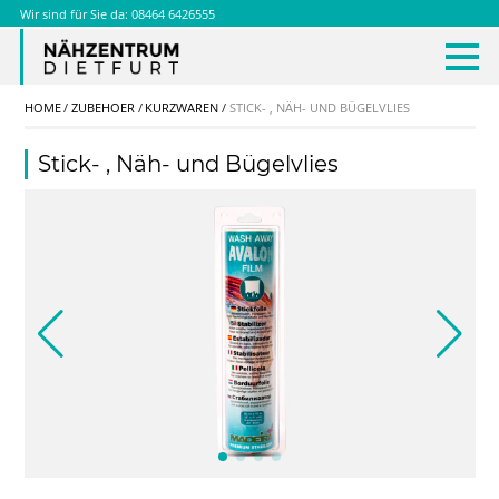
Wir sind für Sie da:
08464 6426555
KONTAKT
HOME
ZUBEHOER
KURZWAREN
STICK- , NÄH- UND BÜGELVLIES
Stick- , Näh- und Bügelvlies